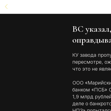
ВС указал,
оправдыва
КУ завода проп
пересмотре, ож
что это не явл
ООО «Марийски
банком «ПСБ» О
1,9 млрд рубле
деле о банкрот
НПЗ» попыталс