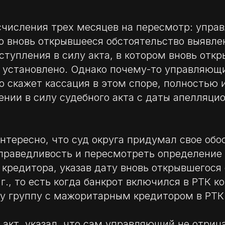
счисления трех месяцев на пересмотр: упр
о вновь открывшееся обстоятельство выявлен
вступления в силу акта, в котором вновь отк
о установлено. Однако почему-то управляющ
о скажет кассация в этом споре, полностью 
ении в силу судебного акта с даты апелляци
интересно, что суд округа придумал свое обо
праведливость и пересмотреть определение
кредитора, указав дату вновь открывшегося
г., то есть когда банкрот включился в РТК к
у группу с мажоритарным кредитором в РТК
 акт, указал, что сам управляющий не отрица