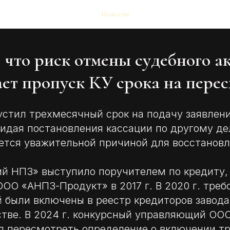
Новости
 что риск отмены судебного ак
ет пропуск КУ срока на пере
устил трехмесячный срок на подачу заявлени
идая постановления кассации по другому дел
яется уважительной причиной для восстановл
й НПЗ» выступило поручителем по кредиту,
ОО «АНПЗ-Продукт» в 2017 г. В 2020 г. треб
й были включены в реестр кредиторов завода
стве. В 2024 г. конкурсный управляющий ОО
я пересмотреть определение о включении тр