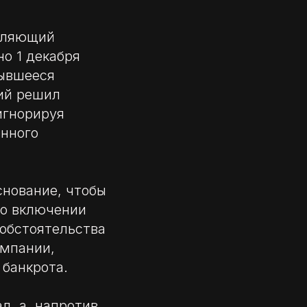
авляющий
о 1 декабря
рывшееся
ий решил
игнорируя
онного
снование, чтобы
 о включении
 обстоятельства
омпании,
 банкрота.
л, а, напротив,