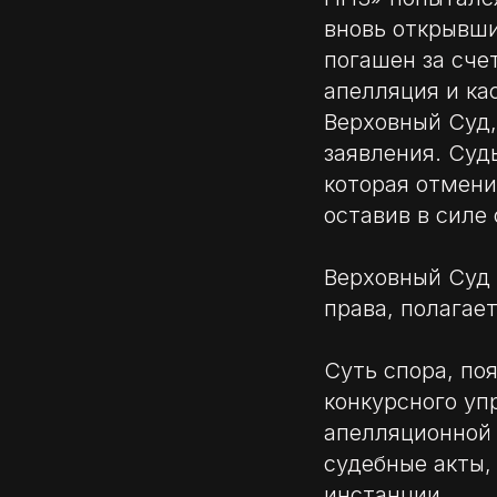
вновь открывши
погашен за сче
апелляция и ка
Верховный Суд,
заявления. Суд
которая отмени
оставив в силе
Верховный Суд 
права, полагае
Суть спора, по
конкурсного уп
апелляционной 
судебные акты,
инстанции.