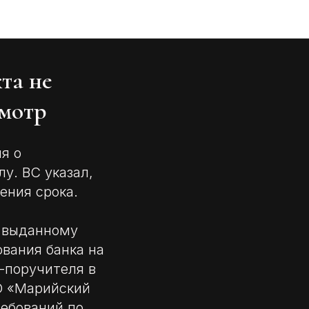
та не
смотр
я о
у. ВС указал,
ения срока.
 выданному
ования банка на
-поручителя в
О «Марийский
ебований по