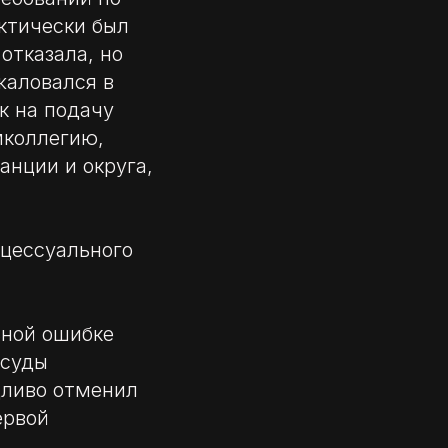
ктически был
отказала, но
жаловался в
к на подачу
мколлегию,
анции и округа,
оцессуального
ьной ошибке
 суды
дливо отменил
ервой