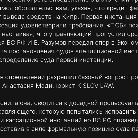
мся обстоятельствам, указав, что кредит фа
т вывода средств на Кипр. Первая инстанция 
ссация удовлетворили требование. «ПСБ» по
 настаивая, что управляющий пропустил сро
ья ВС РФ И.В. Разумов передал спор в Эконо
ла постановления судов апелляционной инст
 определение суда первой инстанции.
в определении разрешил базовый вопрос пр
т Анастасия Мади, юрист KISLOV LAW.
яснила она, сводится к досадной процессуал
равляющего, которую попытались исправить
и кассационной инстанций но ВС РФ справе
 оставив в силе формальную позицию суда п