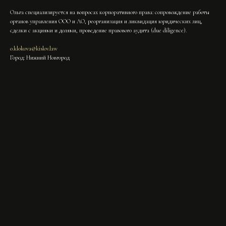
Ольга специализируется на вопросах корпоративного права: сопровождение работы
органов управления ООО и АО, реорганизация и ликвидация юридических лиц,
сделки с акциями и долями, проведение правового аудита (due diligence).
o.klokova@kislov.law
Город: Нижний Новгород