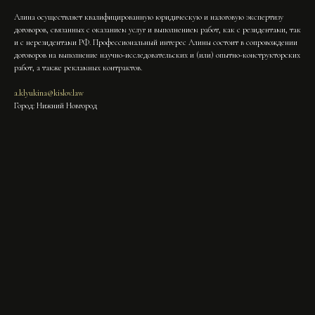
Алина осуществляет квалифицированную юридическую и налоговую экспертизу
договоров, связанных с оказанием услуг и выполнением работ, как с резидентами, так
и с нерезидентами РФ. Профессиональный интерес Алины состоит в сопровождении
договоров на выполнение научно-исследовательских и (или) опытно-конструкторских
работ, а также рекламных контрактов.
a.klyukina@kislov.law
Город: Нижний Новгород