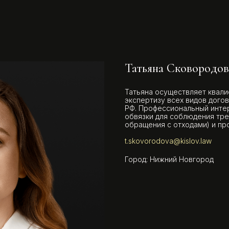
Татьяна Сковородов
Татьяна осуществляет квал
экспертизу всех видов догов
РФ. Профессиональный интер
обвязки для соблюдения треб
обращения с отходами) и п
t.skovorodova@kislov.law
Город: Нижний Новгород