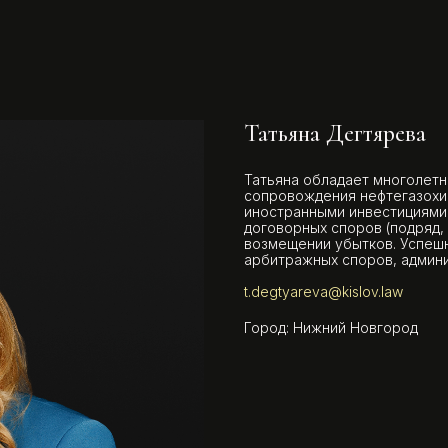
Татьяна Дегтярева
Татьяна обладает многолет
сопровождения нефтегазохими
иностранными инвестициями.
договорных споров (подряд, 
возмещении убытков. Успешн
арбитражных споров, админи
t.degtyareva@kislov.law
Город: Нижний Новгород