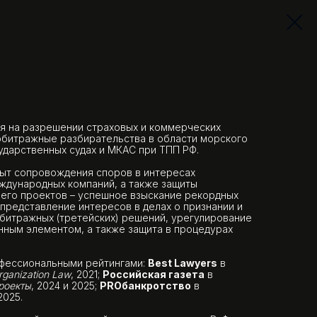
я на разрешении страховых и коммерческих
рбитражные разбирательства в области морского
сударственных судах и МКАС при ТПП РФ.
пыт сопровождения споров в интересах
ждународных компаний, а также защиты
е его проектов – успешное взыскание рекордных
 представление интересов в делах о признании и
битражных (третейских) решений, урегулирование
нным элементом, а также защита в процедурах
фессиональными рейтингами:
Best Lawyers
в
rganization Law
, 2021;
Российская газета
в
роекты
, 2024 и 2025;
PROбанкротство
в
2025.