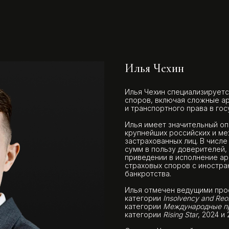
Илья Чехин
Илья Чехин специализируетс
споров, включая сложные а
и транспортного права в го
Илья имеет значительный о
крупнейших российских и ме
застрахованных лиц. В числ
сумм в пользу доверителей,
приведении в исполнение ар
страховых споров с иностра
банкротства.
Илья отмечен ведущими про
категории
Insolvency and Reo
категории
Международные п
категории
Rising Star
, 2024 и 