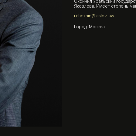
Окончил Уральский государс
Яковлева. Имеет степень ма
i.chekhin@kislov.law
Город: Москва