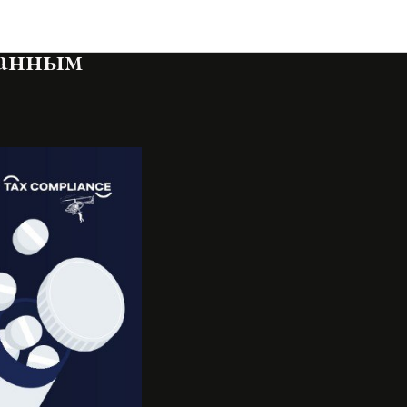
в
ванным