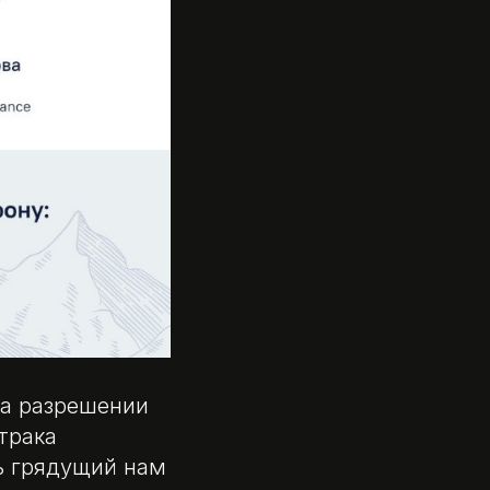
на разрешении
трака
ь грядущий нам