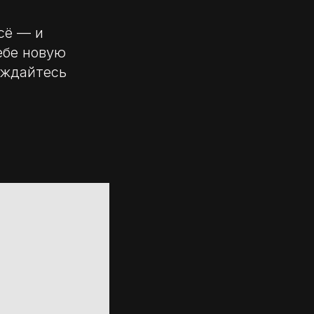
сё — и
ебе новую
аждайтесь