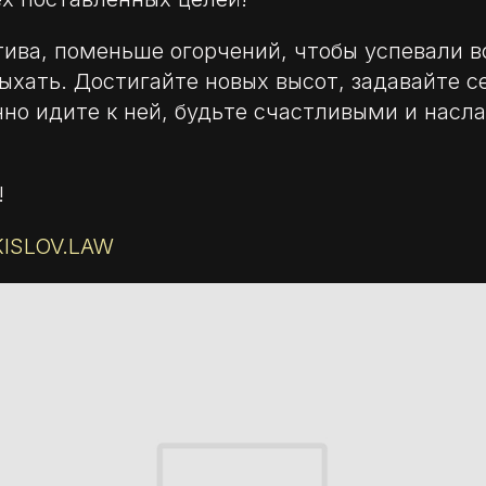
ива, поменьше огорчений, чтобы успевали в
дыхать. Достигайте новых высот, задавайте с
нно идите к ней, будьте счастливыми и насл
!
KISLOV.LAW