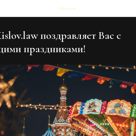
Новости
slov.law поздравляет Вас с
щими праздниками!