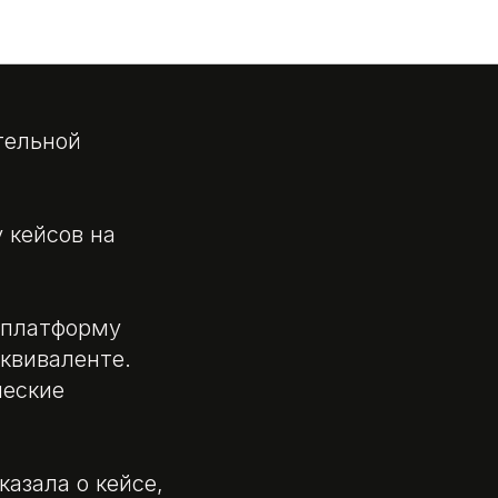
 успешной
ительной
 кейсов на
з платформу
эквиваленте.
ческие
азала о кейсе,