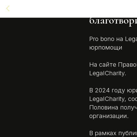
Pro bono 
благотво
Pro bono на Le
юрпомощи
На сайте Право
LegalCharity.
В 2024 году юр
LegalCharity, 
Половина полу
организации.
В рамках публи