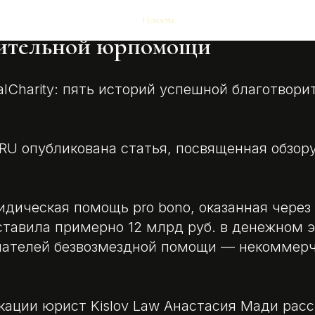
на LegalCharity: пять историй
Новости
рительной юрпомощи
galCharity: пять историй успешной благотвор
RU опубликована статья, посвященная обзору
идическая помощь pro bono, оказанная чере
составила примерно 12 млрд руб. в денежном 
чателей безвозмездной помощи — некоммер
кации юрист Kislov Law Анастасия Мади расск