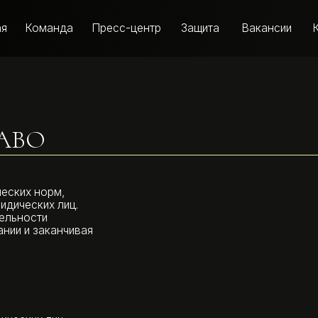
оманда
Пресс-центр
Защита
Вакансии
Контакты
О
норм,
их лиц.
ти
заканчивая
х лиц
их