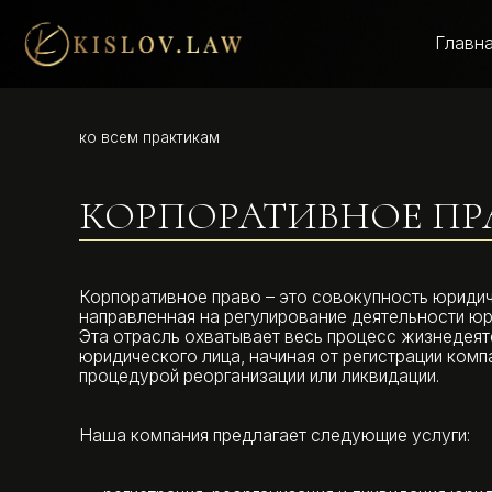
Главная
К
ко всем практикам
КОРПОРАТИВНОЕ ПРАВ
Корпоративное право – это совокупность юридических 
направленная на регулирование деятельности юридическ
Эта отрасль охватывает весь процесс жизнедеятельнос
юридического лица, начиная от регистрации компании и 
процедурой реорганизации или ликвидации.
Наша компания предлагает следующие услуги:
регистрация, реорганизация и ликвидация юридически
организация проведения и оформление решений общ
собраний участников/акционеров