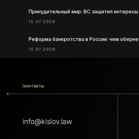
Принудительный мир: ВС защитил интересы
15.07.2026
Реформа банкротства в России: чем оберне
/контакты
15.07.2026
info@kislov.law
119034, Москва, Чистый пер., д. 3
+7 (495) 127-11-00
603000, Нижний Новгород,
Большая Печерская ул., д.5/9, этаж 1